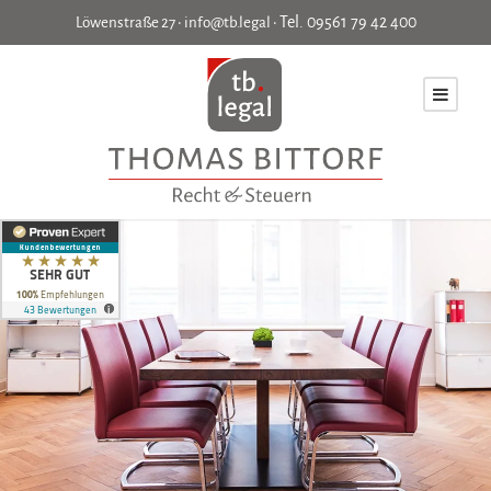
Tel.
09561 79 42 400
Löwenstraße 27 •
info@tb.legal
•