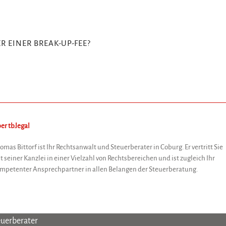
 EINER BREAK-UP-FEE?
ber
tb
.
legal
omas Bittorf ist Ihr Rechtsanwalt und Steuerberater in Coburg. Er vertritt Sie
t seiner Kanzlei in einer Vielzahl von Rechtsbereichen und ist zugleich Ihr
mpetenter Ansprechpartner in allen Belangen der Steuerberatung.
euerberater