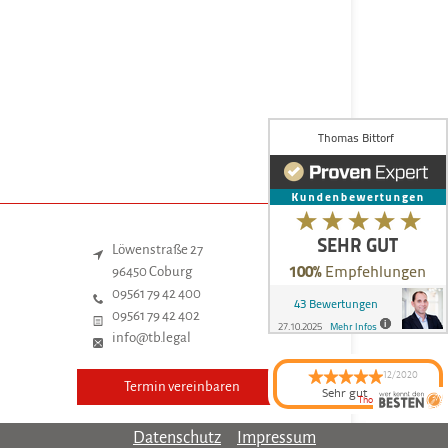
Löwenstraße 27
96450 Coburg
09561 79 42 400
09561 79 42 402
info@tb.legal
12/2020
Termin vereinbaren
Sehr gut
Thomas Bittorf
tb.legal -
Rechtsanwalt &
Steuerberater
hat
Datenschutz
Impressum